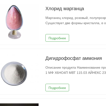
Хлорид марганца
Марганец хлорид, розовый, полупроз
Существует две формы кристалла, α 
β- Относится к моноклинной пластинч
составляет 2,01 г/см3. Температура 
Подробнее
Дигидрофосфат аммония
Описание продукта Наименование продукта Дигидрофосфат аммония СЛУЧАЙ 7722-76-
1 МФ Х6НО4П МВТ 115.03 АЙНЕКС 231-764-5 Точка плавления 190 °C (дек.)(лит.)
Подробнее