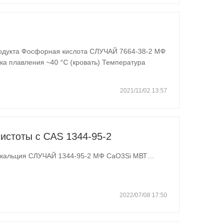
я 158 °C (кровать) Плотность 1,685 г/мл при…
2021/11/02 13:57
истоты с CAS 1344-95-2
Спецификация Имя прудукта Силикат кальция СЛУЧАЙ 1344-95-2 МФ CaO3Si МВТ…
2022/07/08 17:50