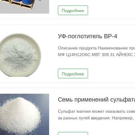
кольца. Это важное базовое сырье дл
Подробнее
УФ-поглотитель BP-4
Описание продукта Наименование продукта УФ-поглотитель BP-4 СЛУЧАЙ 4065-45-6
МФ Ц14Н12О6С МВТ 308.31 АЙНЕКС 223-772-2 Точка плавления 170 °С Точка кипения
0°С Плотность 1.4574 (приблизи
Подробнее
Семь применений сульфат
Сульфат магния может оказывать сов
за разных путей введения. Например,
и оказывает слабительное и желчегон
сульфата магния оказывает противов