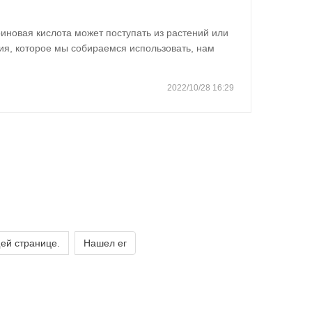
иновая кислота может поступать из растений или
ия, которое мы собираемся использовать, нам
 иной источник. Стеариновую кислоту
чают путем гидролиза пальмового…
2022/10/28 16:29
ей странице.
Нашел ег