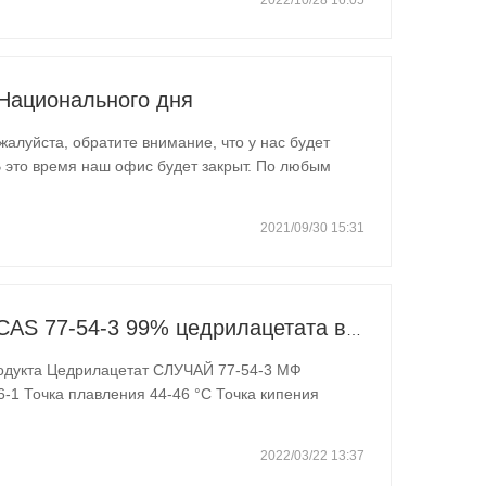
2022/10/28 16:05
Национального дня
 В это время наш офис будет закрыт. По любым
ните нам по телефону +86 18615520869 (г-жа
2021/09/30 15:31
Китайское происхождение CAS 77-54-3 99% цедрилацетата в наличии
999 г/мл при 25 °C (лит…
2022/03/22 13:37