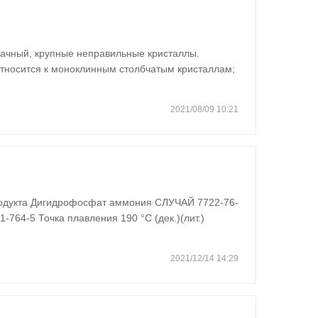
рачный, крупные неправильные кристаллы.
относится к моноклинным столбчатым кристаллам;
атой кристаллике. Относительная плотность
плавления 650 °C. Температура…
2021/08/09 10:21
Температура кипения 87.4 °С Плотность 1,02 г/мл при…
2021/12/14 14:29