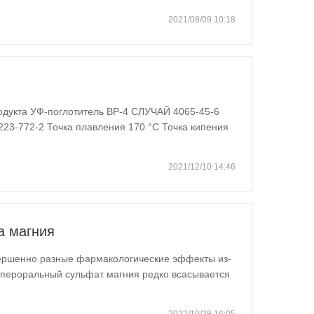
я производства синтетической смолы,…
2021/08/09 10:18
тельная оценка…
2021/12/10 14:46
а магния
ершенно разные фармакологические эффекты из-
 пероральный сульфат магния редко всасывается
ное действие; наружное горячее применение
оспалительное и…