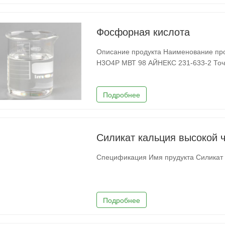
Фосфорная кислота
Описание продукта Наименование продукта Фосфорная кислота СЛУЧАЙ 7664-38-2 МФ
H3O4P МВТ 98 АЙНЕКС 231-633-2 Точка плавления ~40 °C (кровать) Температура
кипени
Подробнее
Силикат кальция высокой ч
Подробнее