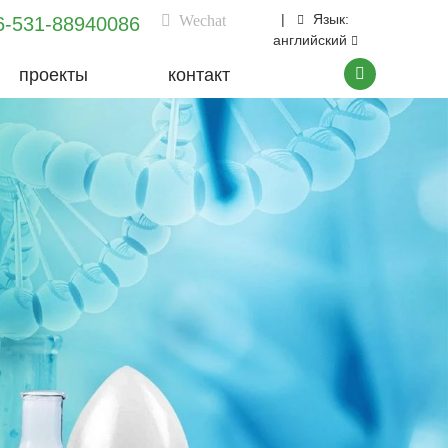
|
Язык:
Wechat
6-531-88940086
английский
проекты
контакт