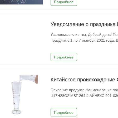
Подробнее
Уведомление о празднике 
Уважаемые клиенты, Добрый день! Пожалуйста, обратите внимание, что у нас будет
праздник с 1 по 7 октября 2021 года.
срочным запросам, пожалуйста, позво
Алина). Привет
Подробнее
Описание продукта Наименование продукта Цедрилацетат СЛУЧАЙ 77-54-3 МФ
Ц17Н28О2 МВТ 264.4 АЙНЕКС 201-036-1 Точка плавления 44-46 °С Точка кипения
>200 °C(лит.) Плотность 0,
Подробнее