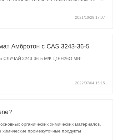
Температура кипения 145-146 °C (кровать) Плотность…
2021/10/28 17:07
мат Амбротон с CAS 3243-36-5
Спецификация Имя прудукта Амбротон СЛУЧАЙ 3243-36-5 МФ Ц16Н26О МВТ…
2022/07/04 15:15
ene?
 основных органических химических материалов.
е химические промежуточные продукты
кции щедишн и реакции разрыва бензольного