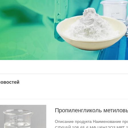
новостей
Пропиленгликоль метиловы
Описание продукта Наименование продукта Пропиленгликоль метиловый эфир ацетат
СЛУЧАЙ 108-65-6 МФ Ц6Н12О3 МВТ 132.16 АЙНЕКС 203-603-9 Точка плавления -87 °С