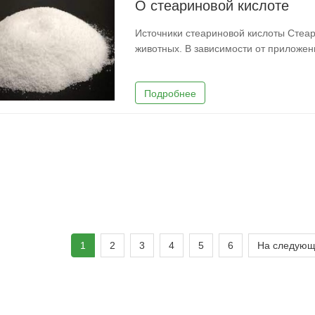
О стеариновой кислоте
Источники стеариновой кислоты Стеар
животных. В зависимости от приложен
понадобится или потребуется тот или
растительного типа фактически полу
Подробнее
1
2
3
4
5
6
На следующ