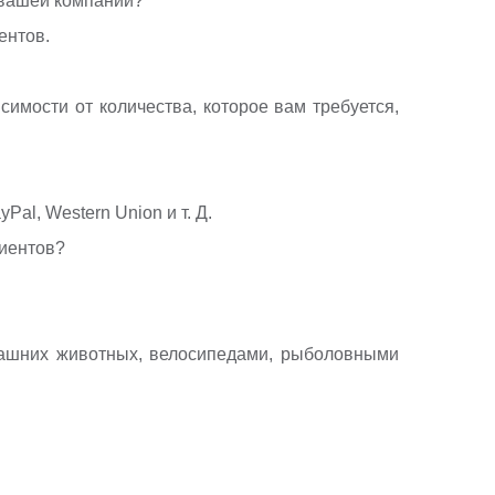
 вашей компании?
ентов.
исимости от количества, которое вам требуется,
Pal, Western Union и т. Д.
лиентов?
машних животных, велосипедами, рыболовными