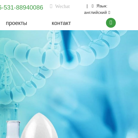
|
Язык:
Wechat
6-531-88940086
английский
проекты
контакт