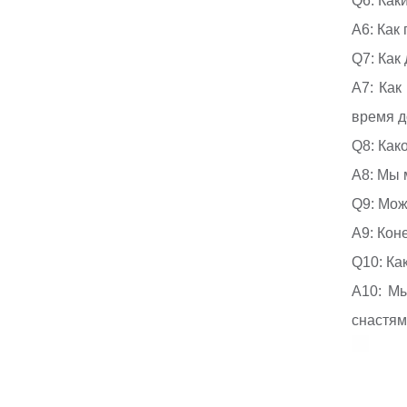
Q6: Как
A6: Как
Q7: Как
A7: Как
время д
Q8: Как
A8: Мы м
Q9: Мож
А9: Кон
Q10: Ка
A10: М
снастями