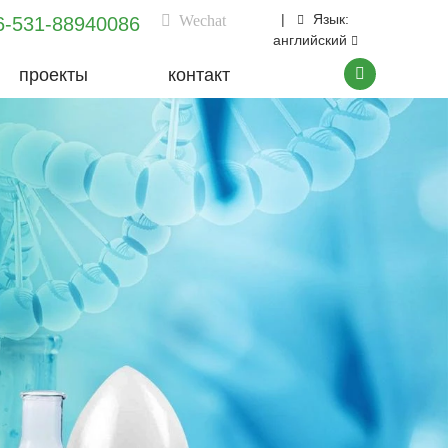
|
Язык:
Wechat
6-531-88940086
английский
проекты
контакт