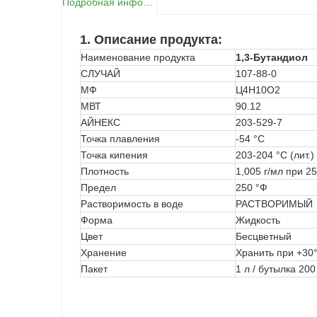
Подробная информация о продукте
1.
Описание продукта:
Наименование продукта
1,3-Бутандиол
СЛУЧАЙ
107-88-0
МФ
Ц4Н10О2
МВТ
90.12
АЙНЕКС
203-529-7
Точка плавления
-54 °С
Точка кипения
203-204 °C (лит.)
Плотность
1,005 г/мл при 25
Предел
250 °Ф
Растворимость в воде
РАСТВОРИМЫЙ
Форма
Жидкость
Цвет
Бесцветный
Хранение
Хранить при +30
Пакет
1 л / бутылка 200