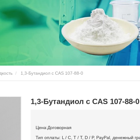
дкость
1,3-Бутандиол с CAS 107-88-0
1,3-Бутандиол с CAS 107-88-0
Цена:Договорная
Тип оплаты: L / C, T / T, D / P, PayPal, денежный 