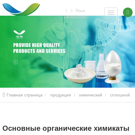
|
Язык:
английский
Главная страница
продукция
химический
сплошной
Основные органические химикаты 99% 4-гидроксибензойная
кислота порошок для продажи
Основные органические химикаты