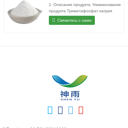
Сильное окисление в кислином
1. Описание продукта: Наименование
растворе, разложение кислорода выше
продукта Триметафосфат натрия
300°С
СЛУЧАЙ 7785-84-4 МФ 3На.О9П3 МВТ
Свяжитесь с нами
305.88 АЙНЕКС 232-088-3 Точка
плавления 53°С Растворимость
Растворим в воде. Нерастворим в
спирте. Плотность 2.49 Хранение
Акции на РТ