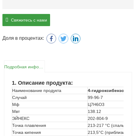
Свяжитесь с нами
Доля в процентах:
Подробная информация о продукте
1.
Описание продукта:
Наименование продукта
4-гидроксибензойная 
Случай
99-96-7
Мф
Ц7Н6О3
Мвт
138.12
ЭЙНЕКС
202-804-9
Точка плавления
213-217 °C (спальное м
Точка кипения
213,5°C (приблизительн