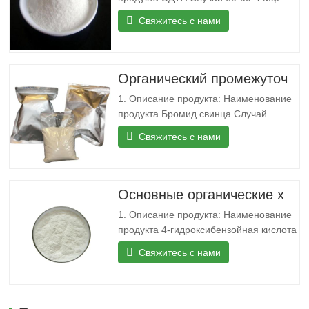
Ц10Н16Н2О8 Мвт 292.24 ЭЙНЕКС 200-
Свяжитесь с нами
449-4 Точка плавления 250 °C (дек.)
(лит.) Температура кипения 434.18°C
(приблизительная оценка) Плотность
0,86 г/см3 Хранение Хранить при…
Органический промежуточный продукт 99% CAS 10031-22-8 Бромид свинца в наличии
1. Описание продукта: Наименование
продукта Бромид свинца Случай
10031-22-8 Мф Бр2Пб Мвт 367.01
Свяжитесь с нами
ЭЙНЕКС 233-084-4 Точка плавления
371 °C(лит.) Точка кипения 892 °C (лит.)
Плотность 6,66 г/мл при 25 °C (лит.)
Растворимость в воде Растворим…
Основные органические химикаты 99% 4-гидроксибензойная кислота порошок для продажи
1. Описание продукта: Наименование
продукта 4-гидроксибензойная кислота
Случай 99-96-7 Мф Ц7Н6О3 Мвт
Свяжитесь с нами
138.12 ЭЙНЕКС 202-804-9 Точка
плавления 213-217 °C (спальное
место) Точка кипения 213,5°C
(приблизительная оценка) Плотность