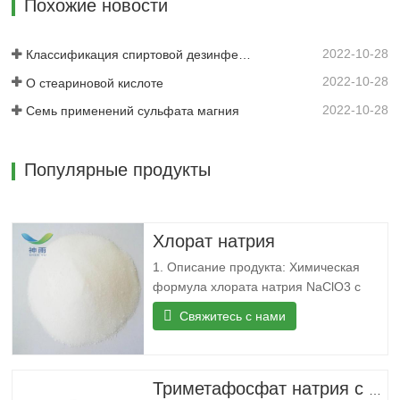
Похожие новости
1,46 г/см3 ФЕМА…
2022-10-28
Классификация спиртовой дезинфекции
2022-10-28
О стеариновой кислоте
2022-10-28
Семь применений сульфата магния
Популярные продукты
Хлорат натрия
1. Описание продукта: Химическая
формула хлората натрия NaClO3 с
относительной молекулярной массой
Свяжитесь с нами
106,44. Обычно белые или слегка
желтые равноосные кристаллы.
Соленый и прохладный, растворим в
воде, слабо растворим в этаноле.
Триметафосфат натрия с CAS 7785-84-4