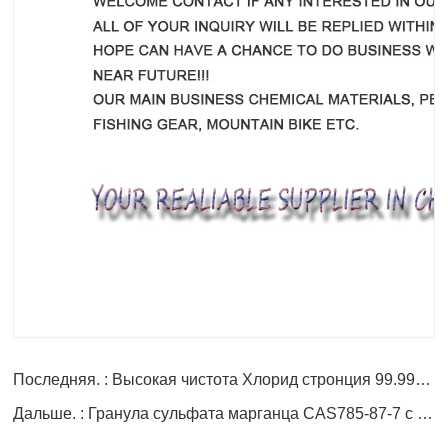
Последняя. : Высокая чистота Хлорид стронция 99.999% По лучшей цене
Дальше. : Гранула сульфата марганца CAS785-87-7 с хорошей ценой