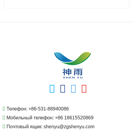
плавления 53°С Растворимость
Растворим в воде. Нерастворим в
спирте. Плотность 2.49 Хранение
Акции на РТ
Телефон:
+86-531-88940086
Мобильный телефон:
+86 18615520869
Почтовый ящик:
shenyu@zgshenyu.com