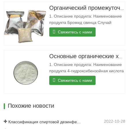
0,86 г/см3 Хранение Хранить при…
Органический промежуточный продукт 99% CAS 10031-22-8 Бромид свинца в наличии
1. Описание продукта: Наименование
продукта Бромид свинца Случай
10031-22-8 Мф Бр2Пб Мвт 367.01
Свяжитесь с нами
ЭЙНЕКС 233-084-4 Точка плавления
371 °C(лит.) Точка кипения 892 °C (лит.)
Плотность 6,66 г/мл при 25 °C (лит.)
Растворимость в воде Растворим…
Основные органические химикаты 99% 4-гидроксибензойная кислота порошок для продажи
1. Описание продукта: Наименование
продукта 4-гидроксибензойная кислота
Случай 99-96-7 Мф Ц7Н6О3 Мвт
Свяжитесь с нами
138.12 ЭЙНЕКС 202-804-9 Точка
плавления 213-217 °C (спальное
место) Точка кипения 213,5°C
(приблизительная оценка) Плотность
Похожие новости
1,46 г/см3 ФЕМА…
2022-10-28
Классификация спиртовой дезинфекции