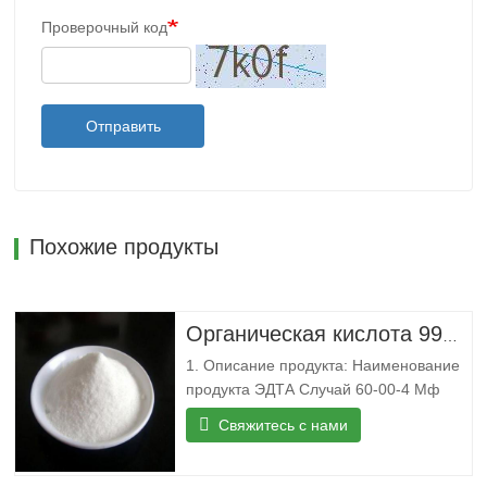
Проверочный код
Отправить
Похожие продукты
Органическая кислота 99% CAS 60-00-4 Этилендиаминтетрауксусная кислота ЭДТА
1. Описание продукта: Наименование
продукта ЭДТА Случай 60-00-4 Мф
Ц10Н16Н2О8 Мвт 292.24 ЭЙНЕКС 200-
Свяжитесь с нами
449-4 Точка плавления 250 °C (дек.)
(лит.) Температура кипения 434.18°C
(приблизительная оценка) Плотность