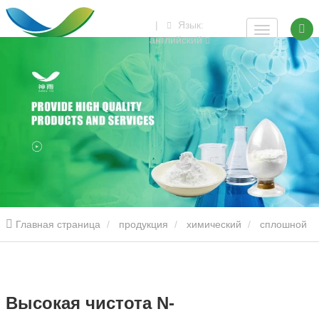
|
Язык:
английский
Главная страница
продукция
химический
сплошной
Высокая чистота N-изопропилбензиламин 99% кристалл
Высокая чистота N-