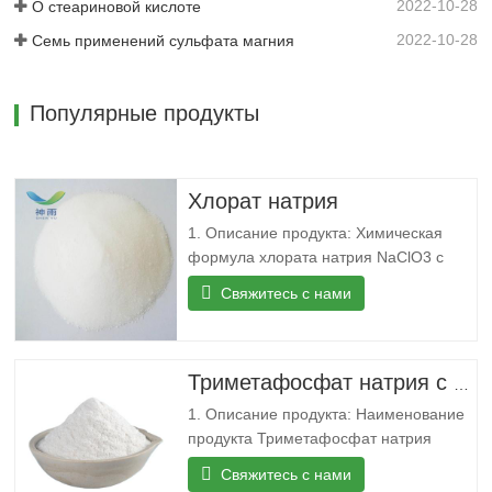
2022-10-28
О стеариновой кислоте
2022-10-28
Семь применений сульфата магния
Популярные продукты
Хлорат натрия
1. Описание продукта: Химическая
формула хлората натрия NaClO3 с
относительной молекулярной массой
Свяжитесь с нами
106,44. Обычно белые или слегка
желтые равноосные кристаллы.
Соленый и прохладный, растворим в
воде, слабо растворим в этаноле.
Триметафосфат натрия с CAS 7785-84-4
Сильное окисление в кислином
1. Описание продукта: Наименование
растворе, разложение кислорода выше
продукта Триметафосфат натрия
300°С
СЛУЧАЙ 7785-84-4 МФ 3На.О9П3 МВТ
Свяжитесь с нами
305.88 АЙНЕКС 232-088-3 Точка